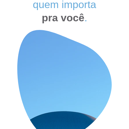
quem importa
﻿pra você
.