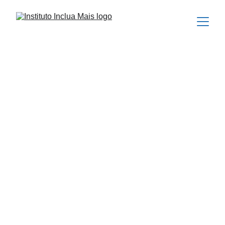
Inclua Mais
 Pessoas
 no 
centro, 
Cuidado em
 ação.