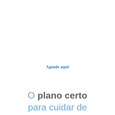
Especialistas 
Profissionais
 que entendem, 
acolhem e 
transformam 
vidas
 todos os dias..
Agende aqui!
O 
plano certo
para cuidar de