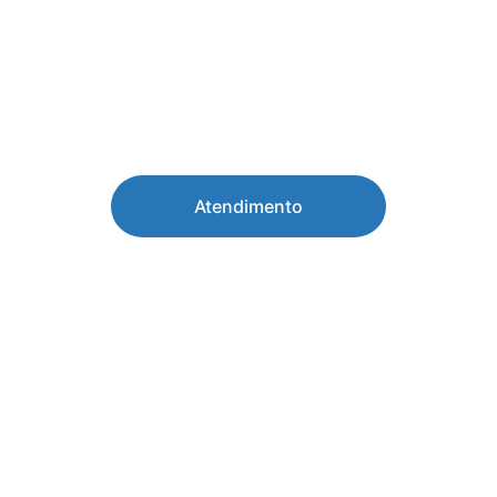
Atendimento
Nosso Instituto 
O Instituto Inclua Mais é referência em saúde, 
desenvolvimento e inclusão de crianças 
neurodivergentes em Canaã dos Carajás. 
Com atendimento humanizado e 
multidisciplinar, reúne profissionais 